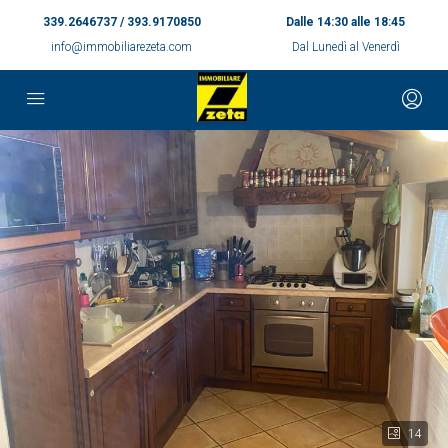
339.2646737 / 393.9170850
Dalle 14:30 alle 18:45
info@immobiliarezeta.com
Dal Lunedì al Venerdì
14