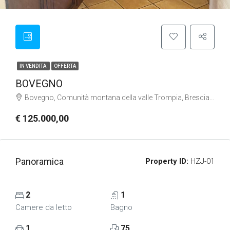
IN VENDITA
OFFERTA
BOVEGNO
Bovegno, Comunità montana della valle Trompia, Brescia, Lombardia, 25061, Italia
€ 125.000,00
Panoramica
Property ID:
HZJ-01
2
1
Camere da letto
Bagno
1
75