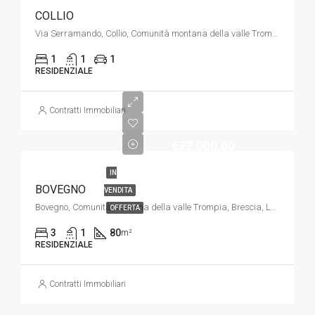
COLLIO
Via Serramando, Collio, Comunità montana della valle Trompia, Brescia, Lombardia, 25060, Italia
1
1
1
RESIDENZIALE
Contratti Immobiliari
€72.000,00
IN
BOVEGNO
VENDITA
Bovegno, Comunità montana della valle Trompia, Brescia, Lombardia, 25061, Italia
OFFERTA
3
1
80
m²
RESIDENZIALE
Contratti Immobiliari