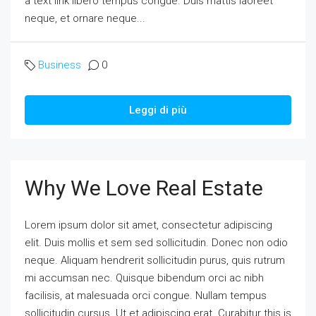
a text link libero tempus congue. Duis mattis laoreet
neque, et ornare neque...
Business
0
Leggi di più
Why We Love Real Estate
Lorem ipsum dolor sit amet, consectetur adipiscing
elit. Duis mollis et sem sed sollicitudin. Donec non odio
neque. Aliquam hendrerit sollicitudin purus, quis rutrum
mi accumsan nec. Quisque bibendum orci ac nibh
facilisis, at malesuada orci congue. Nullam tempus
sollicitudin cursus. Ut et adipiscing erat. Curabitur this is