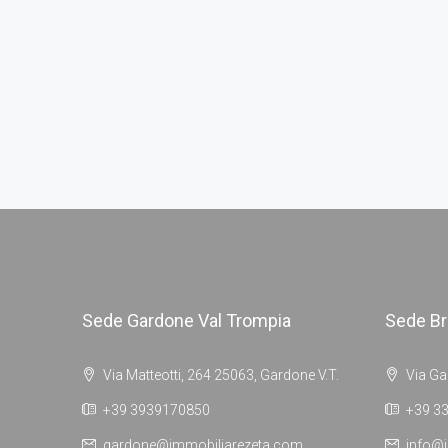
Sede Gardone Val Trompia
Sede Br
Via Matteotti, 264 25063, Gardone V.T.
Via Ga
+39 3939170850
+39 3
gardone@immobiliarezeta.com
info@