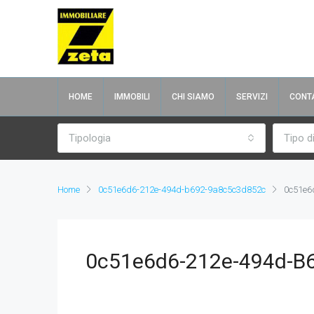
HOME
IMMOBILI
CHI SIAMO
SERVIZI
CONTA
Tipologia
Tipo d
Home
0c51e6d6-212e-494d-b692-9a8c5c3d852c
0c51e6
0c51e6d6-212e-494d-B