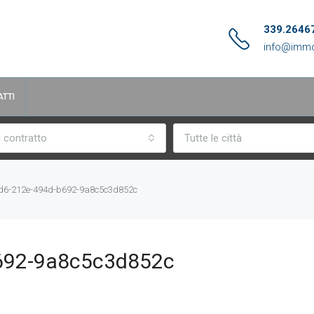
339.2646
info@immo
TTI
i contratto
Tutte le città
d6-212e-494d-b692-9a8c5c3d852c
692-9a8c5c3d852c