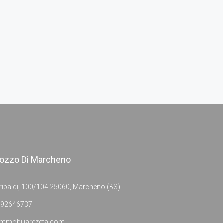
ozzo Di Marcheno
ribaldi, 100/104 25060, Marcheno (BS)
392646737
immobiliarezeta.com