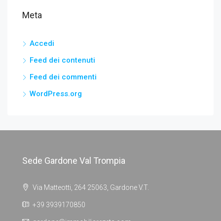
Meta
Accedi
Feed dei contenuti
Feed dei commenti
WordPress.org
Sede Gardone Val Trompia
Via Matteotti, 264 25063, Gardone V.T.
+39 3939170850