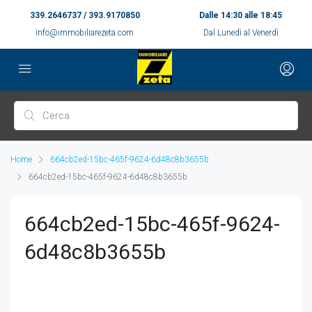
339.2646737 / 393.9170850
Dalle 14:30 alle 18:45
info@immobiliarezeta.com
Dal Lunedì al Venerdì
Home
664cb2ed-15bc-465f-9624-6d48c8b3655b
664cb2ed-15bc-465f-9624-6d48c8b3655b
664cb2ed-15bc-465f-9624-
6d48c8b3655b