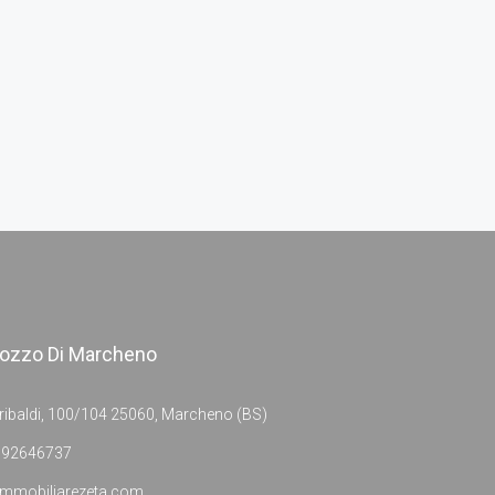
ozzo Di Marcheno
ribaldi, 100/104 25060, Marcheno (BS)
392646737
immobiliarezeta.com