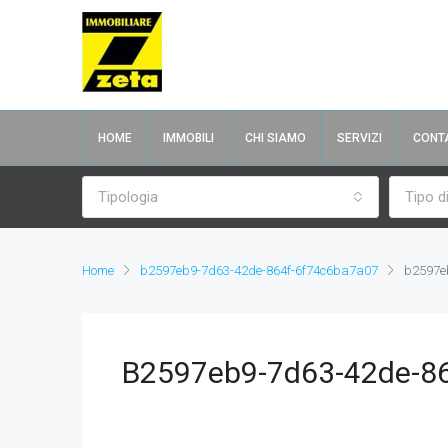
HOME
IMMOBILI
CHI SIAMO
SERVIZI
CONTA
Tipologia
Tipo d
Home
b2597eb9-7d63-42de-864f-6f74c6ba7a07
b2597e
B2597eb9-7d63-42de-8