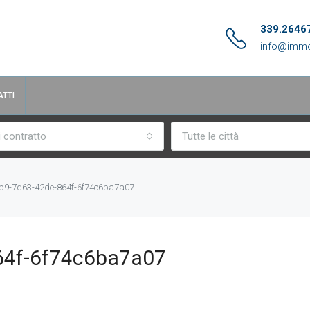
339.2646
info@immo
TTI
i contratto
Tutte le città
b9-7d63-42de-864f-6f74c6ba7a07
64f-6f74c6ba7a07