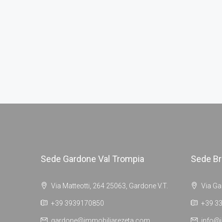
Sede Gardone Val Trompia
Sede Br
Via Matteotti, 264 25063, Gardone V.T.
Via Ga
+39 3939170850
+39 3
gardone@immobiliarezeta.com
info@