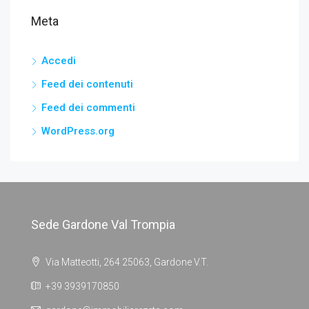
Meta
Accedi
Feed dei contenuti
Feed dei commenti
WordPress.org
Sede Gardone Val Trompia
Via Matteotti, 264 25063, Gardone V.T.
+39 3939170850