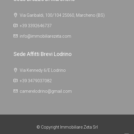
Via Garibaldi, 100/104 25060, Marcheno (BS)
+39 3392646737
info@immobiliarezeta.com
Sede Affitti Brevi Lodrino
Via Kennedy 6/E Lodrino
+39 3479037082
camerelodrino@gmail.com
© Copyright Immobiliare Zeta Srl