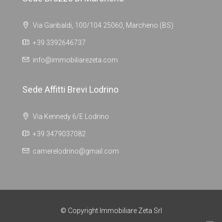
Via Garibaldi, 100/104 25060, Marcheno (BS)
+39 3392646737
info@immobiliarezeta.com
Sede Affitti Brevi Lodrino
Via Kennedy 6/E Lodrino
+39 3479037082
camerelodrino@gmail.com
© Copyright Immobiliare Zeta Srl