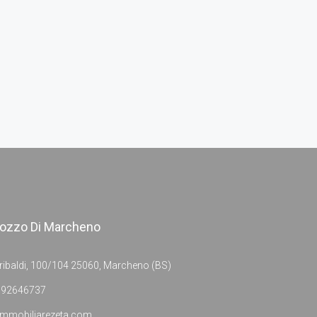
ozzo Di Marcheno
ribaldi, 100/104 25060, Marcheno (BS)
392646737
immobiliarezeta.com