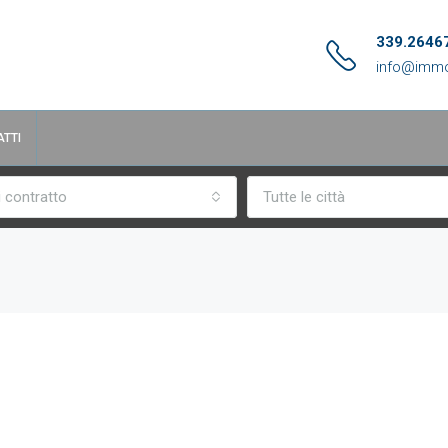
339.2646
info@immo
TTI
i contratto
Tutte le città