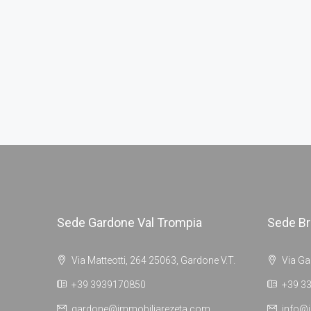
Sede Gardone Val Trompia
Sede Br
Via Matteotti, 264 25063, Gardone V.T.
Via Ga
+39 3939170850
+39 3
gardone@immobiliarezeta.com
info@