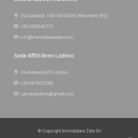
Via Garibaldi, 100/104 25060, Marcheno (BS)
+39 3392646737
info@immobiliarezeta.com
Sede Affitti Brevi Lodrino
Via Kennedy 6/E Lodrino
+39 3479037082
camerelodrino@gmail.com
© Copyright Immobiliare Zeta Srl