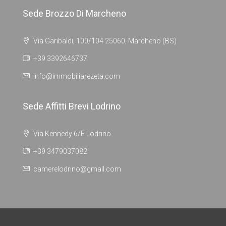
Sede Brozzo Di Marcheno
Via Garibaldi, 100/104 25060, Marcheno (BS)
+39 3392646737
info@immobiliarezeta.com
Sede Affitti Brevi Lodrino
Via Kennedy 6/E Lodrino
+39 3479037082
camerelodrino@gmail.com