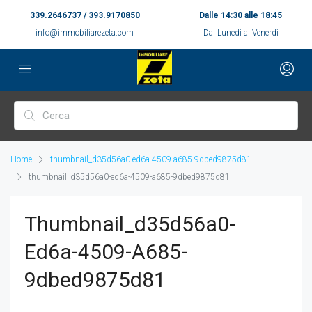
339.2646737 / 393.9170850
Dalle 14:30 alle 18:45
info@immobiliarezeta.com
Dal Lunedì al Venerdì
Home
thumbnail_d35d56a0-ed6a-4509-a685-9dbed9875d81
thumbnail_d35d56a0-ed6a-4509-a685-9dbed9875d81
Thumbnail_d35d56a0-
Ed6a-4509-A685-
9dbed9875d81