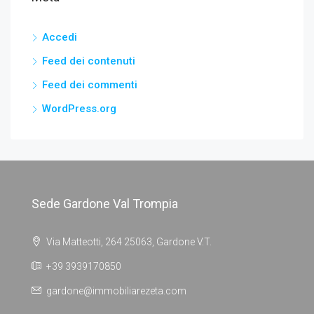
Accedi
Feed dei contenuti
Feed dei commenti
WordPress.org
Sede Gardone Val Trompia
Via Matteotti, 264 25063, Gardone V.T.
+39 3939170850
gardone@immobiliarezeta.com